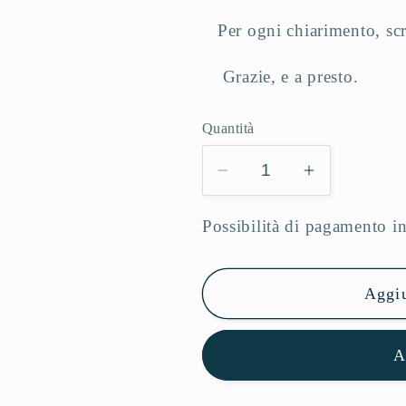
Per ogni chiarimento, sc
Grazie, e a presto.
Quantità
Diminuisci
Aumenta
quantità
quantità
per
per
Possibilità di pagamento in
Offerta
Offerta
Lezioni
Lezioni
Aggiu
e
e
Su
Su
misura
misura
A
per
per
Claudia
Claudia