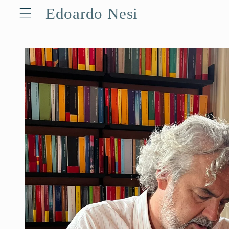
Vai
Edoardo Nesi
direttamente
ai contenuti
Passa alle
informazioni
sul prodotto